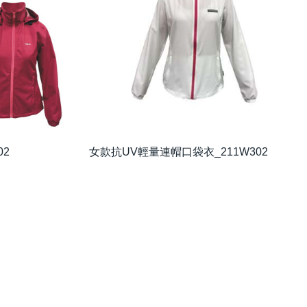
02
女款抗UV輕量連帽口袋衣_211W302