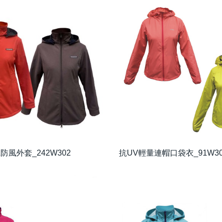
LL防風外套_242W302
抗UV輕量連帽口袋衣_91W30