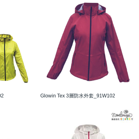
2
Glowin Tex 3層防水外套_91W102